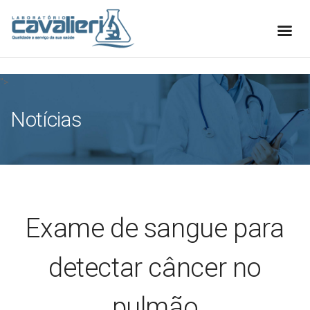
[elfsight_whatsapp_chat id="1"]
">
Notícias
Exame de sangue para
detectar câncer no
pulmão