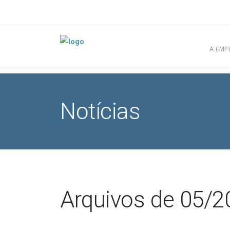
[elfsight_whatsapp_chat id="1"]
A EMP
Notícias
Arquivos de 05/2