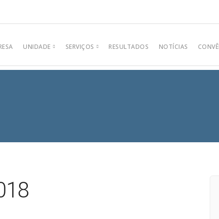
RESA
UNIDADE
SERVIÇOS
RESULTADOS
NOTÍCIAS
CONVÊ
Centro
Análises Clínicas
Análises de Águas
018