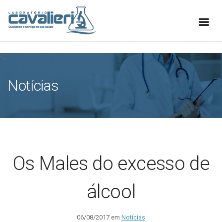
[elfsight_whatsapp_chat id="1"]
">
Notícias
Os Males do excesso de
álcool
06/08/2017 em
Notícias