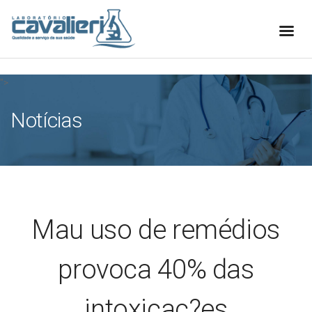
[elfsight_whatsapp_chat id="1"]
">
Notícias
Mau uso de remédios
provoca 40% das
intoxicaç?es