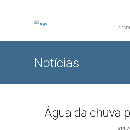
[elfsight_whatsapp_chat id="1"]
A EMP
Notícias
Água da chuva 
31/07