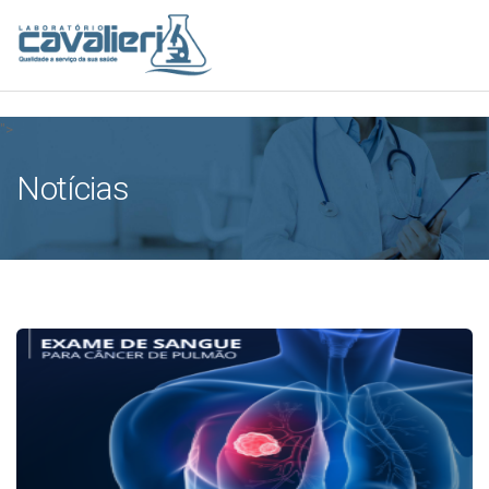
[elfsight_whatsapp_chat id="1"]
">
Notícias