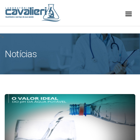
[elfsight_whatsapp_chat id="1"]
">
Notícias