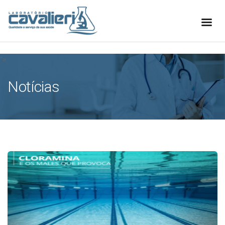
[elfsight_whatsapp_chat id="1"]
">
Notícias