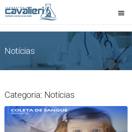
[elfsight_whatsapp_chat id="1"]
">
Notícias
Categoria: Notícias