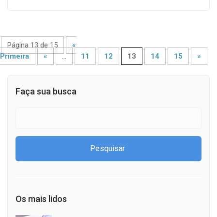
Página 13 de 15
«
Primeira
«
...
11
12
13
14
15
»
Faça sua busca
Os mais lidos